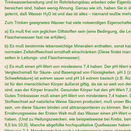
Trinkwasserbereitung und im Rohrleitungsbau arbeiten oder Eigentü
bereichen sind, haben wenig Ahnung. Genau wie ich, haben Sie in d
gelernt, daß Wasser H
O ist und das ist alles – niemand wußte meh
2
Zum Trinken geeignetes Wasser hat viele notwendigen Eigenschafte
a) Es muß frei von jeglichen Giftstoffen sein (eine Bedingung, die L
Flaschenwasser fast nie erfüllen).
b) Es muß bestimmte lebenswichtige Mineralien enthalten, sonst ka
normalen Zellstoffwechsel ernsthaft einschränken (Diese findet man
selten in Leitungs- und Flaschenwasser).
c) Es muß einen pH-Wert von mindestens 7,4 haben. Der pH-Wert is
Vergleichsmaß für Säure- und Basengrad von Flüssigkeiten. pH 1 (z
Schwefelsäure) ist extrem sauer und pH 14 extrem basisch (z.B. Ätz
ist für den menschlichen Körper äußerst giftig, da sie so weit von de
sind, was der Körper braucht. Gesunder Körper hat den pH-Wert 7,1 
Gutes Trinkwasser muß einen pH-Wert von mindestens 7,4 haben. 
Stoffwechsel auf natürliche Weise Säuren produziert, muß unser Blut
sein, um diese Säuren binden und abtransportieren zu können. Bei
Ernährungsweise der Ersten Welt muß das Wasser einen pH-Wert vo
haben. (Und zu Heilungszwecken, wie beispielsweise bei Krebs, be
9,5 bis 10,0). Manche abgefüllte hochqualitative Quellwasser haben
Wert von 7,4. Mancherorts hat auch Leitungswasser einen akzeptab