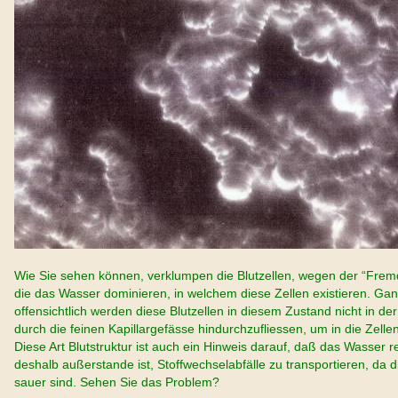
Wie Sie sehen können, verklumpen die Blutzellen, wegen der “Fremd
die das Wasser dominieren, in welchem diese Zellen existieren. Ga
offensichtlich werden diese Blutzellen in diesem Zustand nicht in de
durch die feinen Kapillargefässe hindurchzufliessen, um in die Zelle
Diese Art Blutstruktur ist auch ein Hinweis darauf, daß das Wasser 
deshalb außerstande ist, Stoffwechselabfälle zu transportieren, da d
sauer sind. Sehen Sie das Problem?