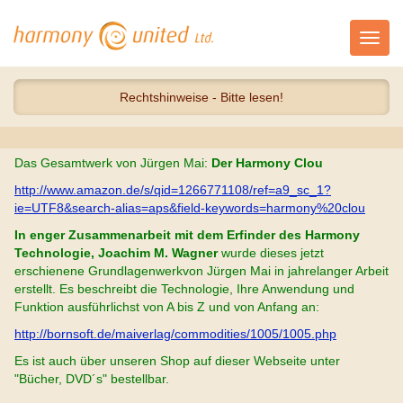
Toggl
navig
Rechtshinweise - Bitte lesen!
Das Gesamtwerk von Jürgen Mai:
Der Harmony Clou
http://www.amazon.de/s/qid=1266771108/ref=a9_sc_1?
ie=UTF8&search-alias=aps&field-keywords=harmony%20clou
In enger Zusammenarbeit mit dem Erfinder des Harmony
Technologie, Joachim M. Wagner
wurde dieses jetzt
erschienene Grundlagenwerkvon Jürgen Mai in jahrelanger Arbeit
erstellt. Es beschreibt die Technologie, Ihre Anwendung und
Funktion ausführlichst von A bis Z und von Anfang an:
http://bornsoft.de/maiverlag/commodities/1005/1005.php
Es ist auch über unseren Shop auf dieser Webseite unter
"Bücher, DVD´s" bestellbar.