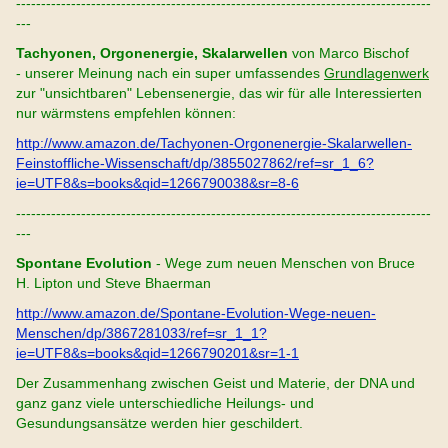
-----------------------------------------------------------------------------------
---
Tachyonen, Orgonenergie, Skalarwellen
von Marco Bischof
- unserer Meinung nach ein super umfassendes
Grundlagenwerk
zur "unsichtbaren" Lebensenergie, das wir für alle Interessierten
nur wärmstens empfehlen können:
http://www.amazon.de/Tachyonen-Orgonenergie-Skalarwellen-
Feinstoffliche-Wissenschaft/dp/3855027862/ref=sr_1_6?
ie=UTF8&s=books&qid=1266790038&sr=8-6
-----------------------------------------------------------------------------------
---
Spontane Evolution
- Wege zum neuen Menschen von Bruce
H. Lipton und Steve Bhaerman
http://www.amazon.de/Spontane-Evolution-Wege-neuen-
Menschen/dp/3867281033/ref=sr_1_1?
ie=UTF8&s=books&qid=1266790201&sr=1-1
Der Zusammenhang zwischen Geist und Materie, der DNA und
ganz ganz viele unterschiedliche Heilungs- und
Gesundungsansätze werden hier geschildert.