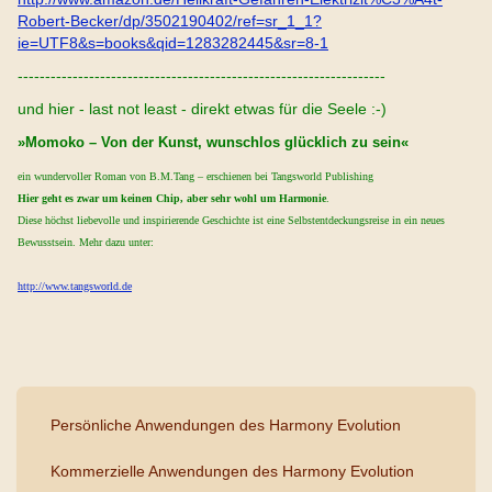
Robert-Becker/dp/3502190402/ref=sr_1_1?
ie=UTF8&s=books&qid=1283282445&sr=8-1
-------------------------------------------------------------------
und hier - last not least - direkt etwas für die Seele :-)
»Momoko – Von der Kunst, wunschlos glücklich zu sein«
ein wundervoller Roman von B.M.Tang – erschienen bei Tangsworld Publishing
Hier geht es zwar um keinen Chip, aber sehr wohl um Harmonie
.
Diese höchst liebevolle und inspirierende Geschichte ist eine Selbstentdeckungsreise in ein neues
Bewusstsein. Mehr dazu unter:
http://www.tangsworld.de
Persönliche Anwendungen des Harmony Evolution
Kommerzielle Anwendungen des Harmony Evolution