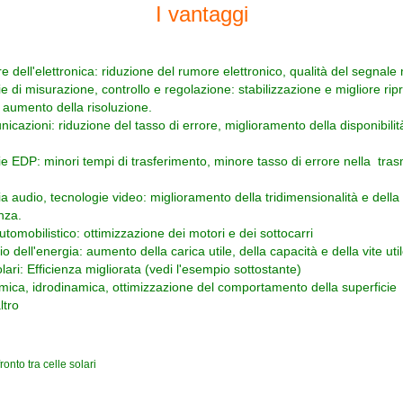
I vantaggi
 dell'elettronica: riduzione del rumore elettronico, qualità del segnale 
di misurazione, controllo e regolazione: stabilizzazione e migliore ripro
umento della risoluzione.
cazioni: riduzione del tasso di errore, miglioramento della disponibilit
 EDP: minori tempi di trasferimento, minore tasso di errore nella tra
 audio, tecnologie video: miglioramento della tridimensionalità e della
za.
tomobilistico: ottimizzazione dei motori e dei sottocarri
dell'energia: aumento della carica utile, della capacità e della vite util
ari: Efficienza migliorata (vedi l'esempio sottostante)
ca, idrodinamica, ottimizzazione del comportamento della superficie
ltro
onto tra celle solari