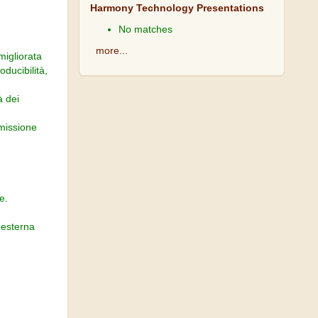
Harmony Technology Presentations
No matches
more...
migliorata
ducibilità,
à dei
smissione
e.
 esterna