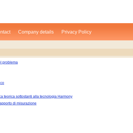
ntact
Company details
Privacy Policy
el problema
ico
isica teorica sottostanti alla tecnologia Harmony
rapporto di misurazione