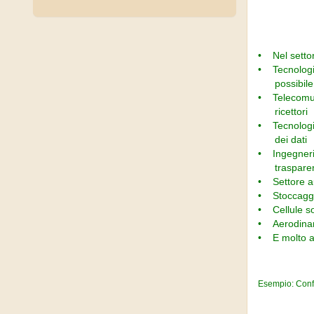
• Nel settore
• Tecnologie 
possibile a
• Telecomuni
ricettori
• Tecnologie
dei dati
• Ingegneria
trasparen
• Settore au
• Stoccaggio 
• Cellule sol
• Aerodinami
• E molto a
Esempio: Confr