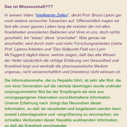
Das ist Wissenschaft???
In seinem Video “
Intelligente Zellen
”, deckt Prof. Bruce Lipton gar
noch weitere vertuschte Tatsachen auf. Offensichtlich tragen wir
fast alle unser ganzes Leben lang die meisten der mit allen
Krankheiten assoziierten Bakterien und Viren in uns, doch nichts
geschieht, bis “etwas” diese “anschaltet”. Was genau sie
anschaltet, wird durch mehr und mehr Forschungsarbeiten (siehe
Prof. Liptons Arbeiten und “Das Nullpunkt-Feld von Lynn
McTaggert) täglich klarer, welche zeigen, daß das alte Wissen
der Heiler tatsächlich die richtige Erklärung von Gesundheit und
Krankheit birgt und weshalb die pharmazeutische Medizin
ungenau, nicht wissenschaftlich und (meistens) nicht wirksam ist.
Die Informationsreihe, die zu Hepatitis führt, ist sehr alte Wut, die
von einer Generation auf die nächste übertragen wurde und/oder
vorprogrammierte Wut bei der Empfängnis als eine aus
vorangegangener Inkarnation zurückbehaltene Information.
Unserer Erfahrung nach bringt das Neuordnen dieser
Information, so daß sie verarbeitet und losgelassen werden kann,
anstatt Leberstagnation und -vergrößerung zu verursachen, ein
schnelles Verdunsten dieser Hepatitis auslösenden Information,
so daß die Krankheit verschwindet.