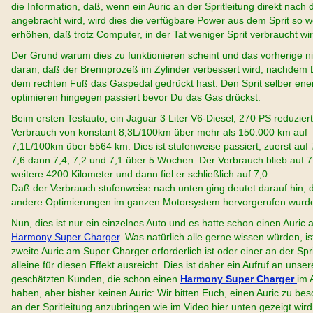
die Information, daß, wenn ein Auric an der Spritleitung direkt nach
angebracht wird, wird dies die verfügbare Power aus dem Sprit so w
erhöhen, daß trotz Computer, in der Tat weniger Sprit verbraucht wir
Der Grund warum dies zu funktionieren scheint und das vorherige nic
daran, daß der Brennprozeß im Zylinder verbessert wird, nachdem 
dem rechten Fuß das Gaspedal gedrückt hast. Den Sprit selber ene
optimieren hingegen passiert bevor Du das Gas drückst.
Beim ersten Testauto, ein Jaguar 3 Liter V6-Diesel, 270 PS reduziert
Verbrauch von konstant 8,3L/100km über mehr als 150.000 km auf
7,1L/100km über 5564 km. Dies ist stufenweise passiert, zuerst auf
7,6 dann 7,4, 7,2 und 7,1 über 5 Wochen. Der Verbrauch blieb auf 7,
weitere 4200 Kilometer und dann fiel er schließlich auf 7,0.
Daß der Verbrauch stufenweise nach unten ging deutet darauf hin,
andere Optimierungen im ganzen Motorsystem hervorgerufen wurd
Nun, dies ist nur ein einzelnes Auto und es hatte schon einen Auric
Harmony Super Charger
. Was natürlich alle gerne wissen würden, is
zweite Auric am Super Charger erforderlich ist oder einer an der Spri
alleine für diesen Effekt ausreicht. Dies ist daher ein Aufruf an unser
geschätzten Kunden, die schon einen
Harmony Super Charger
im 
haben, aber bisher keinen Auric: Wir bitten Euch, einen Auric zu be
an der Spritleitung anzubringen wie im Video hier unten gezeigt wir